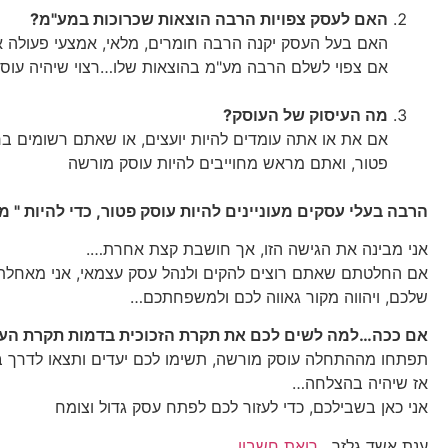
האם לעסק צפויות הרבה הוצאות שכרוכות במע"מ?
האם בעל העסק יקנה הרבה חומרים, מלאי, אמצעי פעולה 
אם צפוי לשלם הרבה מע"מ בהוצאות שלו…רצוי שיהיה עוסק 
מה העיסוק של העוסק?
אם את או אתה עומדים להיות יועצים, או שאתם רשומים בר
פטור, ואתם מראש מחוייבים להיות עוסק מורשה
הרבה בעלי עסקים מעוניינים להיות עוסק פטור, כדי להיות "
אני מבינה את הגישה הזו, אך חושבת קצת אחרת….
אם החלטתם שאתם רוצים להקים ולנהל עסק עצמאי, אני מאחלת 
שלכם, ויהווה מקור גאווה לכם ולמשפחתכם…
אם ככה…למה לשים לכם את תקרת הזכוכית בדמות תקרת העו
תפתחו מההתחלה עוסק מורשה, תשימו לכם יעדים ותצאו לדרך ב
אז שיהיה בהצלחה…
אני כאן בשבילכם, כדי לעזור לכם לפתח עסק גדול וצומח
ענת אשד גלזר ,
רואת חשבון