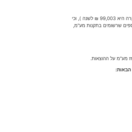
ההגדרה של עוסק פטור מבחינת חוק מע"מ, היא כל עוסק שמחזור העסקאות שלו נמוך מתקרת העוסק הפטור (נכון לשנת 2018- התקרה היא 99,003 ₪ לשנה ), וכי
נוספים שרשומים בתקנות מע"מ,
ז מע"מ על ההוצאות.
הבאות: